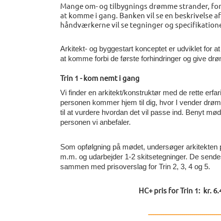
Mange om- og tilbygnings drømme strander, ford
at komme i gang. Banken vil se en beskrivelse af
håndværkerne vil se tegninger og specifikatione
Arkitekt- og byggestart konceptet er udviklet for a
at komme forbi de første forhindringer og give dr
Trin 1 - kom nemt i gang
Vi finder en arkitekt/konstruktør med de rette erfa
personen kommer hjem til dig, hvor I vender drø
til at vurdere hvordan det vil passe ind. Benyt mød
personen vi anbefaler.
Som opfølgning på mødet, undersøger arkitekten proj
m.m. og udarbejder 1-2 skitsetegninger. De send
sammen med prisoverslag for Trin 2, 3, 4 og 5.
HC+ pris for Trin 1: kr. 6.
-------------------------------------