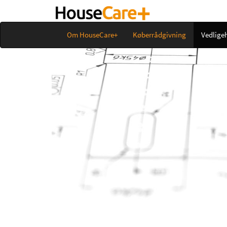
Om HouseCare+
Køberrådgivning
Vedlige