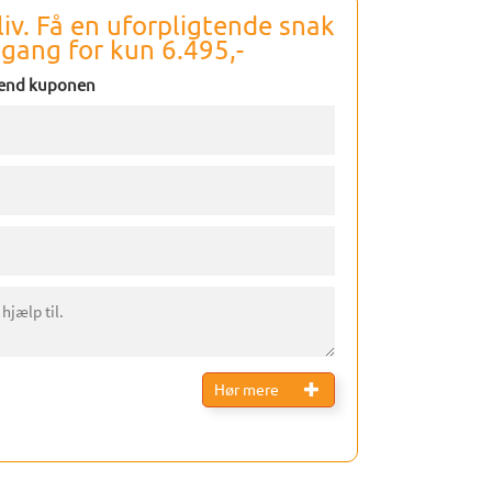
iv. Få
en uforpligtende snak
gang for kun 6.495,-
send
kuponen
Hør mere