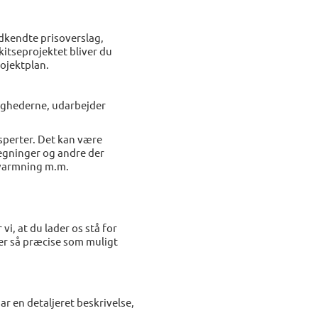
dkendte prisoverslag,
kitseprojektet bliver du
ojektplan.
dighederne, udarbejder
sperter. Det kan være
egninger og andre der
opvarmning m.m.
vi, at du lader os stå for
er så præcise som muligt
ar en detaljeret beskrivelse,