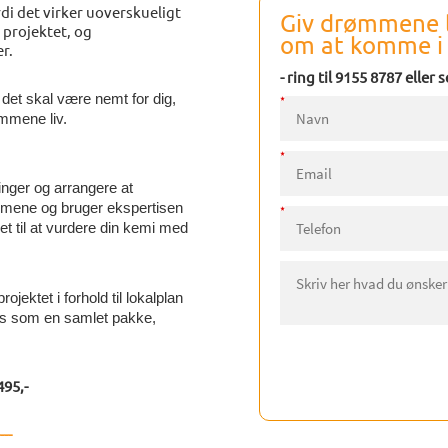
i det virker uoverskueligt
Giv drømmene l
 projektet, og
om at komme i 
r.
- ring til 9155 8787 eller 
t det skal være nemt for dig,
ømmene liv.
ringer og arrangere at
mmene og bruger ekspertisen
et til at vurdere din kemi med
ektet i forhold til lokalplan
es som en samlet pakke,
495,-
---