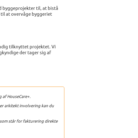
 byggeprojekter til, at bistå
il at overvåge byggeriet
ig tilknyttet projektet. Vi
gkyndige der tager sig af
dig af HouseCare+.
r arkitekt involvering kan du
 som står for fakturering direkte