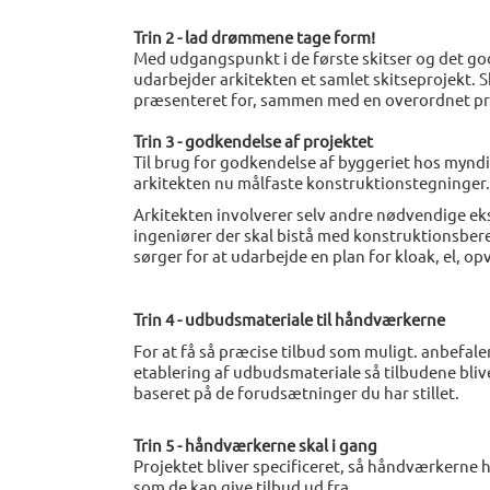
Trin 2 - lad drømmene tage form!
Med udgangspunkt i de første skitser og det go
udarbejder arkitekten et samlet skitseprojekt. S
præsenteret for, sammen med en overordnet pr
Trin 3 - godkendelse af projektet
Til brug for godkendelse af byggeriet hos myn
arkitekten nu målfaste konstruktionstegninger.
Arkitekten involverer selv andre nødvendige ek
ingeniører der skal bistå med konstruktionsber
sørger for at udarbejde en plan for kloak, el, 
Trin 4 - udbudsmateriale til håndværkerne
For at få så præcise tilbud som muligt. anbefaler 
etablering af udbudsmateriale så tilbudene bliv
baseret på de forudsætninger du har stillet.
Trin 5 - håndværkerne skal i gang
Projektet bliver specificeret, så håndværkerne h
som de kan give tilbud ud fra.