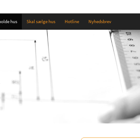
holde hus
Skal sælge hus
Hotline
Nyhedsbrev